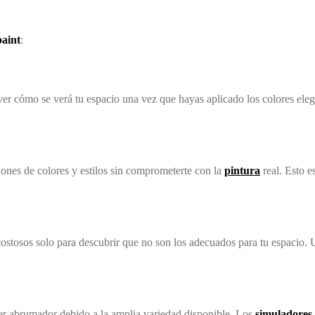
aint
:
ver cómo se verá tu espacio una vez que hayas aplicado los colores ele
ones de colores y estilos sin comprometerte con la
pintura
real. Esto e
costosos solo para descubrir que no son los adecuados para tu espacio.
r abrumador debido a la amplia variedad disponible. Los
simuladores